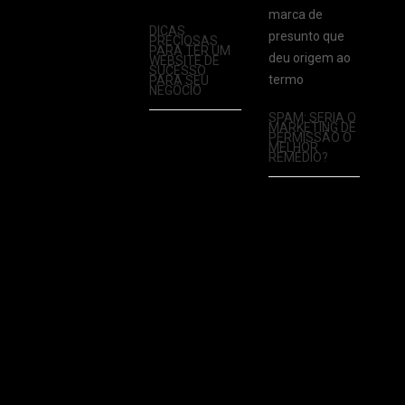
DICAS
PRECIOSAS
PARA TER UM
WEBSITE DE
SUCESSO
PARA SEU
NEGÓCIO
SPAM: SERIA O
MARKETING DE
PERMISSÃO O
MELHOR
REMÉDIO?