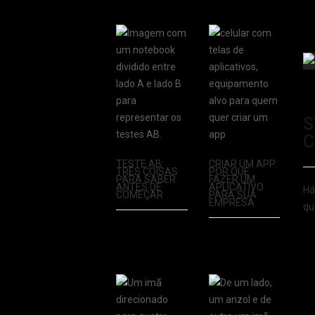
S
C
TESTE AB:
CRIAR UM APP:
TRÊS COISAS
POR QUE
PARA SABER
FAZER UM
ANTES DE
APLICATIVO
Há
COMEÇAR
PARA SUA
EMPRESA
qu