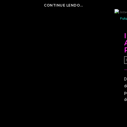
CONTINUE LENDO...
Fut
D
d
p
d