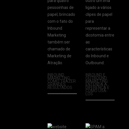
INBOUND
INBOUND E
MARKETING:
OUTBOUND
COMO TRAZER
MARKETING:
GRANDES
ENTENDA A
RESULTADOS
DIFERENÇA E
COMO USÁ-
LOS