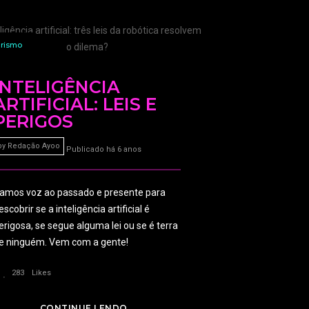
urismo
INTELIGÊNCIA
ARTIFICIAL: LEIS E
PERIGOS
by
Redação Ayoo
Publicado há 6 anos
amos voz ao passado e presente para
escobrir se a inteligência artificial é
erigosa, se segue alguma lei ou se é terra
e ninguém. Vem com a gente!
283
Likes
CONTINUE LENDO...