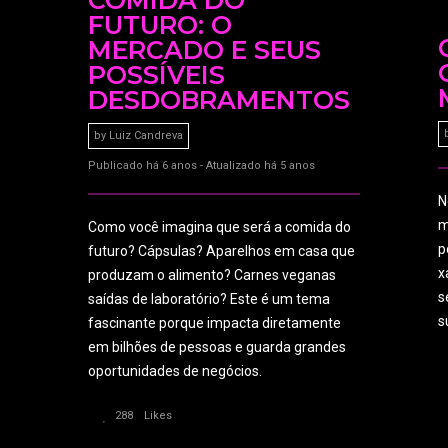
COMIDA DO
FUTURO: O
MERCADO E SEUS
POSSÍVEIS
DESDOBRAMENTOS
by
Luiz Candreva
Publicado há 6 anos - Atualizado há 5 anos
N
m
Como você imagina que será a comida do
p
futuro? Cápsulas? Aparelhos em casa que
x
produzam o alimento? Carnes veganas
s
saídas de laboratório? Este é um tema
s
fascinante porque impacta diretamente
em bilhões de pessoas e guarda grandes
oportunidades de negócios.
288
Likes