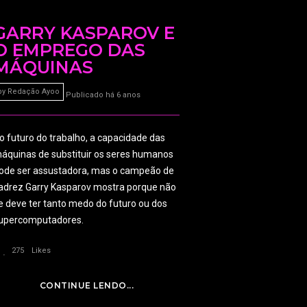
GARRY KASPAROV E
O EMPREGO DAS
MÁQUINAS
by
Redação Ayoo
Publicado há 6 anos
o futuro do trabalho, a capacidade das
áquinas de substituir os seres humanos
ode ser assustadora, mas o campeão de
adrez Garry Kasparov mostra porque não
e deve ter tanto medo do futuro ou dos
upercomputadores.
275
Likes
CONTINUE LENDO...