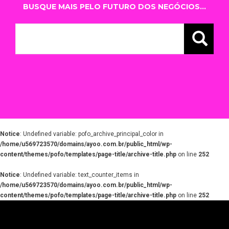
BUSQUE MAIS PELO FUTURO DOS NEGÓCIOS...
Notice
: Undefined variable: pofo_archive_principal_color in
/home/u569723570/domains/ayoo.com.br/public_html/wp-
content/themes/pofo/templates/page-title/archive-title.php
on line
252
Notice
: Undefined variable: text_counter_items in
/home/u569723570/domains/ayoo.com.br/public_html/wp-
content/themes/pofo/templates/page-title/archive-title.php
on line
252